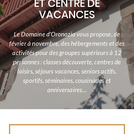
ET CENTRE DE
VACANCES
Le Domaine d'Oronozia vous propose, de
février à novembre, des hébergements et des
activités pour des groupes supérieurs à 12
personnes : classes découverte, centres de
loisirs, séjours vacances, seniors actifs,
sportifs, séminaires, cousinades et
anniversaires…